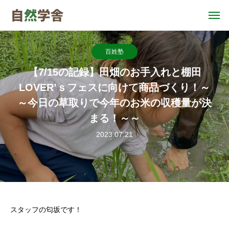
百姓塾
【7/15の記録】田畑のお手入れと棚田
LOVER’ｓフェスに向けて商品づくり！～
～今日の草取りで今年のお米の収穫量が決
まる！～～
2023.07.21
スタッフの匂坂です！