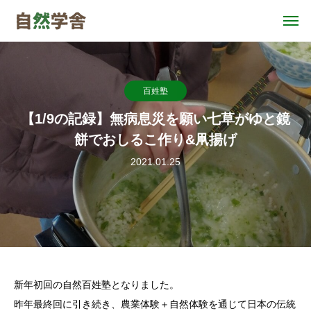
百姓塾
【1/9の記録】無病息災を願い七草がゆと鏡
餅でおしるこ作り&凧揚げ
2021.01.25
新年初回の自然百姓塾となりました。
昨年最終回に引き続き、農業体験＋自然体験を通じて日本の伝統