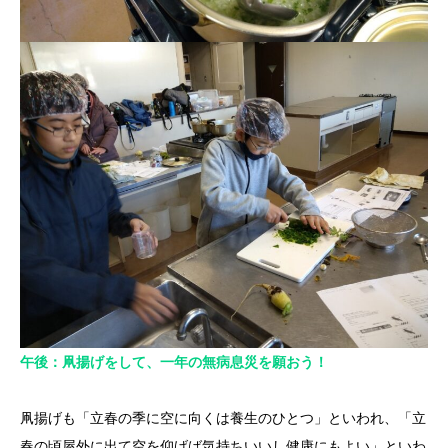
午後：凧揚げをして、一年の無病息災を願おう！
凧揚げも「立春の季に空に向くは養生のひとつ」といわれ、「立
春の頃屋外に出て空を仰げば気持ちいいし健康にもよい」といわ