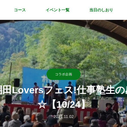
コース
イベント一覧
当日のしおり
コラボ企画
田Loversフェス!仕事塾生
☆【10/24】
2021.11.02