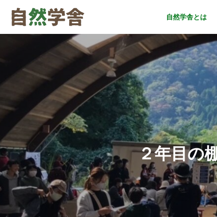
自然学舎とは
２年目の棚