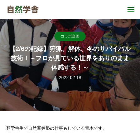
コラボ企画
【2/6の記録】狩猟、解体、冬のサバイバル
技術！～プロが見ている世界をありのまま
体感する！～
2022.02.18
類学舎生で自然百姓塾の仕事もしている青木です。