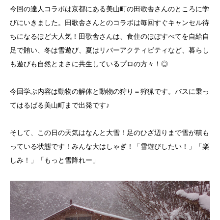
今回の達人コラボは京都にある美山町の田歌舎さんのところに学
びにいきました。田歌舎さんとのコラボは毎回すぐキャンセル待
ちになるほど大人気！田歌舎さんは、食住のほぼすべてを自給自
足で賄い、冬は雪遊び、夏はリバーアクティビティなど、暮らし
も遊びも自然とまさに共生しているプロの方々！◎
今回学ぶ内容は動物の解体と動物の狩り＝狩猟です。バスに乗っ
てはるばる美山町まで出発です♪
そして、この日の天気はなんと大雪！足のひざ辺りまで雪が積も
っている状態です！みんな大はしゃぎ！「雪遊びしたい！」「楽
しみ！」「もっと雪降れー」