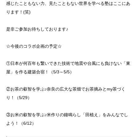
感じたこともない力、見たこともない世界を学べる塾はここにあ
ります！(笑)
是非ご参加お待ちしております♪
☆今後のコラボ企画の予定☆
①日本が何百年も繋いできた技術で地震や台風にも負けない「東
屋」を作る建築合宿！（5/3～5/5）
②お茶の叡智を学ぶ♪奈良の広大な茶畑でお茶摘みとmy茶づく
り！（5/29）
③お米の叡智を学ぶ♪米作りの鐘鳴らし「田植え」をみんなでし
よう！（6/12）