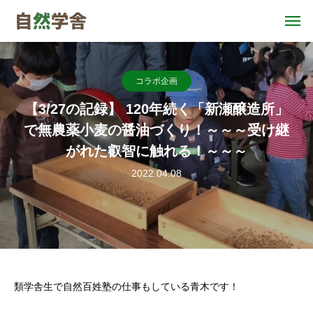
コラボ企画
【3/27の記録】 120年続く「新瀬醸造所」
で無農薬小麦の醤油づくり！～～～受け継
がれた叡智に触れる！～～～
2022.04.08
類学舎生で自然百姓塾の仕事もしている青木です！