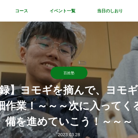
コース
イベント一覧
当日のしおり
百姓塾
の記録】ヨモギを摘んで、ヨモ
畑作業！～～～次に入ってく
備を進めていこう！～～～
2023.03.28