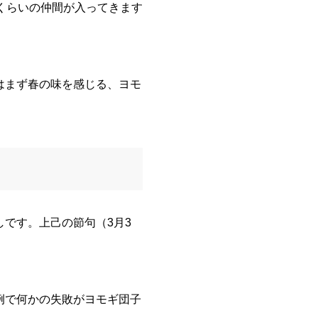
くらいの仲間が入ってきます
はまず春の味を感じる、ヨモ
です。上己の節句（3月3
例で何かの失敗がヨモギ団子