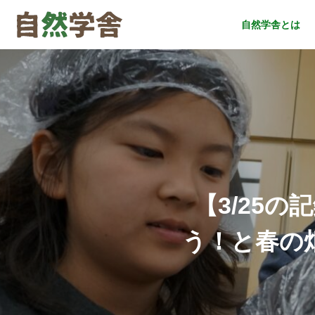
自然学舎とは
【3/25
う！と春の