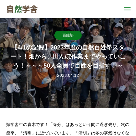
百姓塾
【4/1の記録】2023年度の自然百姓塾スタ
ート！畑から、田んぼ作業までやっていこ
う！～～～50人全員で百姓を目指す！～
2023.04.12
類学舎生の青木です！「春分」はあっという間に過ぎ去り、次の
節季、「清明」に近づいています。「清明」は冬の寒気はなくな