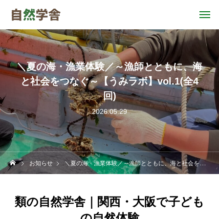
＼夏の海・漁業体験／～漁師とともに、海
と社会をつなぐ～【うみラボ】vol.1(全4
回)
2026.05.29
お知らせ
＼夏の海・漁業体験／～漁師とともに、海と社会をつなぐ～【うみラボ】vol.1(全4回)
類の自然学舎｜関西・大阪で子ども
の自然体験