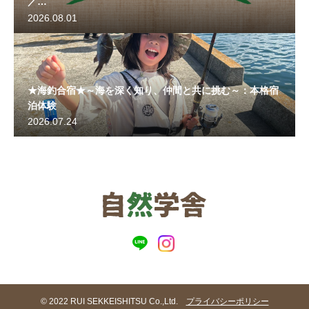
／
アドベンチャーフィールド9～10月の予定イベント
2026.08.01
★海釣合宿★～海を深く知り、仲間と共に挑む～：本格宿
泊体験
2026.07.24
© 2022 RUI SEKKEISHITSU Co.,Ltd.
プライバシーポリシー