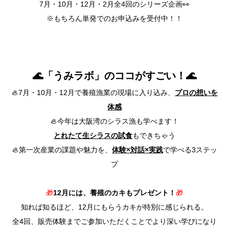
7月・10月・12月・2月全4回のシリーズ企画👀
※もちろん単発でのお申込みを受付中！！
🌊
「うみラボ」のココがすごい！
🌊
🦪7月・10月・12月で養殖漁業の現場に入り込み、
プロの想いを
体感
🦪今年は大阪湾のシラス漁も学べます！
とれたて生シラスの試食
もできちゃう
🦪第一次産業の課題や魅力を、
体験×対話×実践
で学べる3ステッ
プ
🎁
12月には、養殖のカキもプレゼント！
🎁
知れば知るほど、12月にもらうカキが特別に感じられる。
全4回、販売体験までご参加いただくことでより深い学びになり