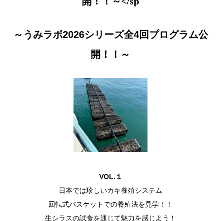
開！！～</sp
～うみラボ2026シリーズ全4回プログラム公
開！！～
VOL.１
日本では珍しいカキ養殖システム
回転式バスケットでの養殖法を見学！！
生シラスの試食を通じて魅力を感じよう！