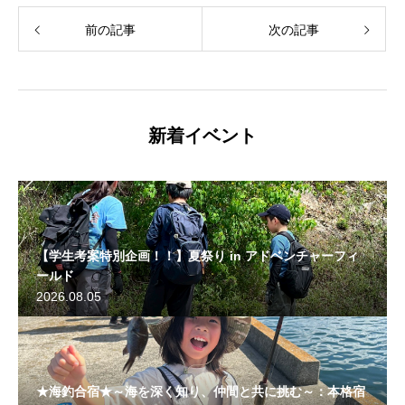
前の記事
次の記事
新着イベント
【学生考案特別企画！！】夏祭り in アドベンチャーフィ
ールド
2026.08.05
★海釣合宿★～海を深く知り、仲間と共に挑む～：本格宿